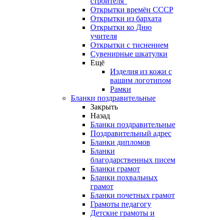
строителя"
Открытки времён СССР
Открытки из бархата
Открытки ко Дню
учителя
Открытки с тиснением
Сувенирные шкатулки
Ещё
Изделия из кожи с
вашим логотипом
Рамки
Бланки поздравительные
Закрыть
Назад
Бланки поздравительные
Поздравительный адрес
Бланки дипломов
Бланки
благодарственных писем
Бланки грамот
Бланки похвальных
грамот
Бланки почетных грамот
Грамоты педагогу
Детские грамоты и