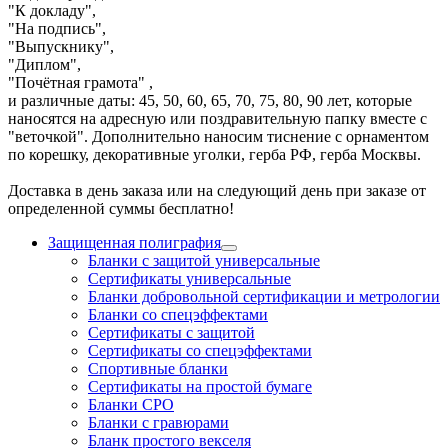
"К докладу",
"На подпись",
"Выпускнику",
"Диплом",
"Почётная грамота" ,
и различные даты: 45, 50, 60, 65, 70, 75, 80, 90 лет, которые
наносятся на адресную или поздравительную папку вместе с
"веточкой". Дополнительно наносим тиснение с орнаментом
по корешку, декоративные уголки, герба РФ, герба Москвы.
Доставка в день заказа или на следующий день при заказе от
определенной суммы бесплатно!
Защищенная полиграфия
Бланки с защитой универсальные
Сертификаты универсальные
Бланки добровольной сертификации и метрологии
Бланки со спецэффектами
Сертификаты с защитой
Сертификаты со спецэффектами
Спортивные бланки
Cертификаты на простой бумаге
Бланки СРО
Бланки с гравюрами
Бланк простого векселя