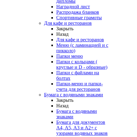
дипломы
Наградной лист
Распродажа бланков
Спортивные грамоты
Для кафе и ресторанов
Закрыть
Назад
Для кафе и ресторанов
Меню (с ламинацией и с
пикколо)
Папки меню
Папки с кольцами (
круглые и D - образные)
Папки с файлами на
болтах
Папки-меню и папки-
счета для ресторанов
Бумага с водяными знаками
Закрыть
Назад
Бумага с водяными
знаками
Бумага для документов
А4, А5, А3 и А2+ с
узорами водяных знаков