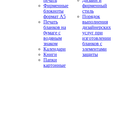
печать
Дизайн и
Фирменные
фирменный
блокноты
стиль
формат А5
Порядок
Печать
выполнения
бланков на
дизайнерских
бумаге с
услуг при
водяным
изготовлении
знаком
бланков с
Календари
элементами
Книги
защиты
Папки
картонные