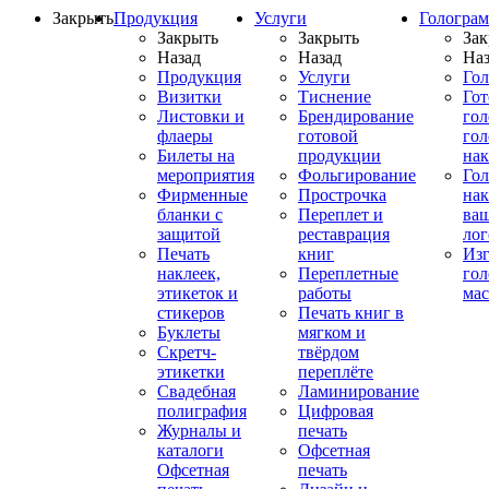
Закрыть
Продукция
Услуги
Гологра
Закрыть
Закрыть
Зак
Назад
Назад
Наз
Продукция
Услуги
Го
Визитки
Тиснение
Го
Листовки и
Брендирование
го
флаеры
готовой
гол
Билеты на
продукции
на
мероприятия
Фольгирование
Гол
Фирменные
Прострочка
нак
бланки с
Переплет и
ва
защитой
реставрация
ло
Печать
книг
Изг
наклеек,
Переплетные
гол
этикеток и
работы
мас
стикеров
Печать книг в
Буклеты
мягком и
Скретч-
твёрдом
этикетки
переплёте
Свадебная
Ламинирование
полиграфия
Цифровая
Журналы и
печать
каталоги
Офсетная
Офсетная
печать