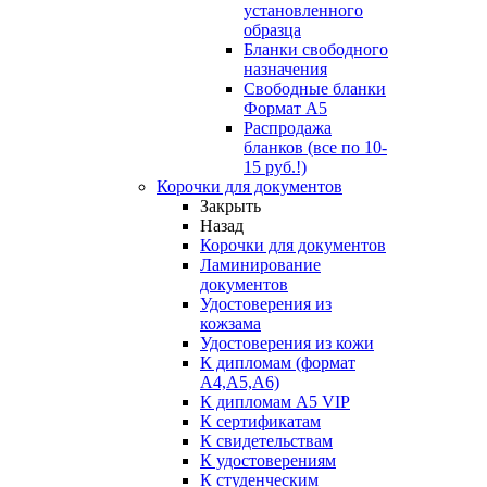
установленного
образца
Бланки свободного
назначения
Свободные бланки
Формат А5
Распродажа
бланков (все по 10-
15 руб.!)
Корочки для документов
Закрыть
Назад
Корочки для документов
Ламинирование
документов
Удостоверения из
кожзама
Удостоверения из кожи
К дипломам (формат
А4,А5,А6)
К дипломам А5 VIP
К сертификатам
К свидетельствам
К удостоверениям
К студенческим