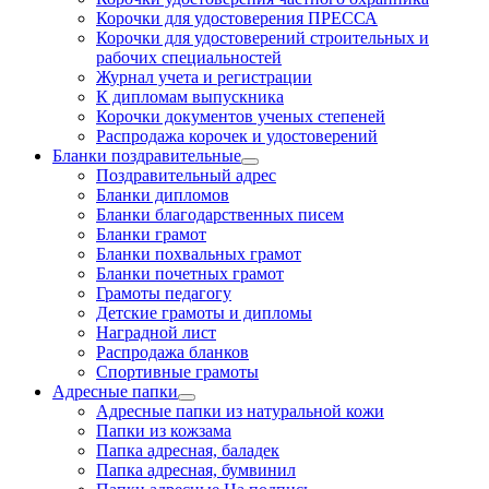
Корочки для удостоверения ПРЕССА
Корочки для удостоверений строительных и
рабочих специальностей
Журнал учета и регистрации
К дипломам выпускника
Корочки документов ученых степеней
Распродажа корочек и удостоверений
Бланки поздравительные
Поздравительный адрес
Бланки дипломов
Бланки благодарственных писем
Бланки грамот
Бланки похвальных грамот
Бланки почетных грамот
Грамоты педагогу
Детские грамоты и дипломы
Наградной лист
Распродажа бланков
Спортивные грамоты
Адресные папки
Адресные папки из натуральной кожи
Папки из кожзама
Папка адресная, баладек
Папка адресная, бумвинил