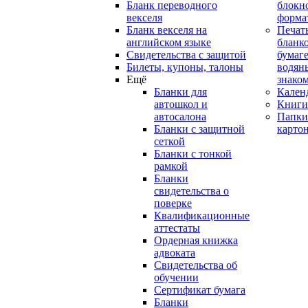
Бланк переводного
блокн
векселя
форма
Бланк векселя на
Печат
английском языке
бланко
Свидетельства с защитой
бумаге
Билеты, купоны, талоны
водян
Ещё
знако
Бланки для
Кален
автошкол и
Книги
автосалона
Папки
Бланки с защитной
карто
сеткой
Бланки с тонкой
рамкой
Бланки
свидетельства о
поверке
Квалификационные
аттестаты
Ордерная книжка
адвоката
Свидетельства об
обучении
Сертификат бумага
Бланки