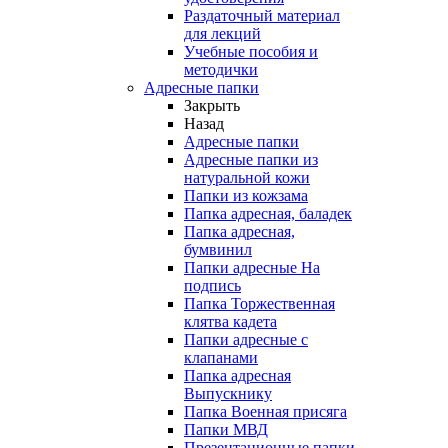
Раздаточный материал
для лекций
Учебные пособия и
методички
Адресные папки
Закрыть
Назад
Адресные папки
Адресные папки из
натуральной кожи
Папки из кожзама
Папка адресная, баладек
Папка адресная,
бумвинил
Папки адресные На
подпись
Папка Торжественная
клятва кадета
Папки адресные с
клапанами
Папка адресная
Выпускнику
Папка Военная присяга
Папки МВД
Презентационные папки