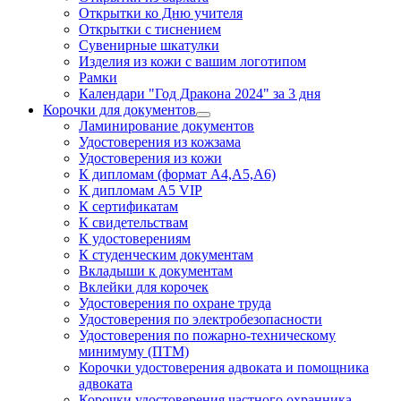
Открытки ко Дню учителя
Открытки с тиснением
Сувенирные шкатулки
Изделия из кожи с вашим логотипом
Рамки
Календари "Год Дракона 2024" за 3 дня
Корочки для документов
Ламинирование документов
Удостоверения из кожзама
Удостоверения из кожи
К дипломам (формат А4,А5,А6)
К дипломам А5 VIP
К сертификатам
К свидетельствам
К удостоверениям
К студенческим документам
Вкладыши к документам
Вклейки для корочек
Удостоверения по охране труда
Удостоверения по электробезопасности
Удостоверения по пожарно-техническому
минимуму (ПТМ)
Корочки удостоверения адвоката и помощника
адвоката
Корочки удостоверения частного охранника