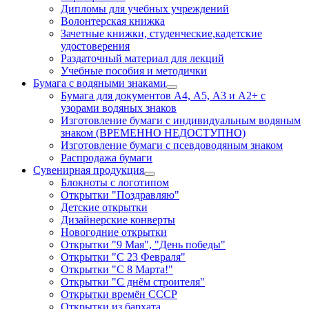
Дипломы для учебных учреждений
Волонтерская книжка
Зачетные книжки, студенческие,кадетские
удостоверения
Раздаточный материал для лекций
Учебные пособия и методички
Бумага с водяными знаками
Бумага для документов А4, А5, А3 и А2+ с
узорами водяных знаков
Изготовление бумаги с индивидуальным водяным
знаком (ВРЕМЕННО НЕДОСТУПНО)
Изготовление бумаги с псевдоводяным знаком
Распродажа бумаги
Сувенирная продукция
Блокноты с логотипом
Открытки "Поздравляю"
Детские открытки
Дизайнерские конверты
Новогодние открытки
Открытки "9 Мая", "День победы"
Открытки "С 23 Февраля"
Открытки "С 8 Марта!"
Открытки "С днём строителя"
Открытки времён СССР
Открытки из бархата