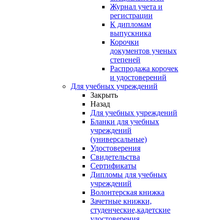
Журнал учета и
регистрации
К дипломам
выпускника
Корочки
документов ученых
степеней
Распродажа корочек
и удостоверений
Для учебных учреждений
Закрыть
Назад
Для учебных учреждений
Бланки для учебных
учреждений
(универсальные)
Удостоверения
Свидетельства
Сертификаты
Дипломы для учебных
учреждений
Волонтерская книжка
Зачетные книжки,
студенческие,кадетские
удостоверения