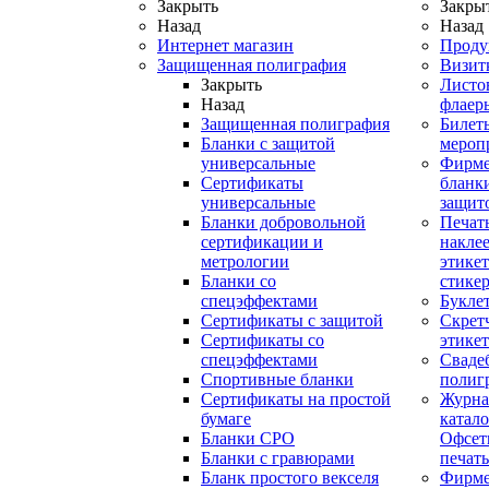
Закрыть
Закры
Назад
Назад
Интернет магазин
Проду
Защищенная полиграфия
Визит
Закрыть
Листо
Назад
флаер
Защищенная полиграфия
Билет
Бланки с защитой
мероп
универсальные
Фирм
Сертификаты
бланки
универсальные
защит
Бланки добровольной
Печат
сертификации и
наклее
метрологии
этикет
Бланки со
стике
спецэффектами
Букле
Сертификаты с защитой
Скрет
Сертификаты со
этике
спецэффектами
Сваде
Спортивные бланки
полиг
Cертификаты на простой
Журна
бумаге
катал
Бланки СРО
Офсет
Бланки с гравюрами
печать
Бланк простого векселя
Фирм