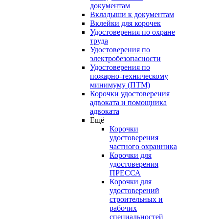
документам
Вкладыши к документам
Вклейки для корочек
Удостоверения по охране
труда
Удостоверения по
электробезопасности
Удостоверения по
пожарно-техническому
минимуму (ПТМ)
Корочки удостоверения
адвоката и помощника
адвоката
Ещё
Корочки
удостоверения
частного охранника
Корочки для
удостоверения
ПРЕССА
Корочки для
удостоверений
строительных и
рабочих
специальностей