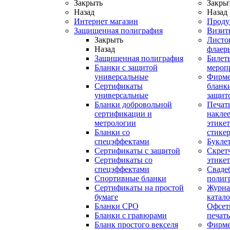
Закрыть
Закры
Назад
Назад
Интернет магазин
Проду
Защищенная полиграфия
Визит
Закрыть
Листо
Назад
флаер
Защищенная полиграфия
Билет
Бланки с защитой
мероп
универсальные
Фирм
Сертификаты
бланки
универсальные
защит
Бланки добровольной
Печат
сертификации и
наклее
метрологии
этикет
Бланки со
стике
спецэффектами
Букле
Сертификаты с защитой
Скрет
Сертификаты со
этике
спецэффектами
Сваде
Спортивные бланки
полиг
Cертификаты на простой
Журна
бумаге
катал
Бланки СРО
Офсет
Бланки с гравюрами
печать
Бланк простого векселя
Фирм