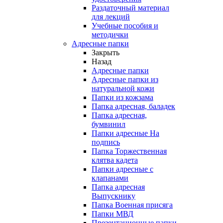
Раздаточный материал
для лекций
Учебные пособия и
методички
Адресные папки
Закрыть
Назад
Адресные папки
Адресные папки из
натуральной кожи
Папки из кожзама
Папка адресная, баладек
Папка адресная,
бумвинил
Папки адресные На
подпись
Папка Торжественная
клятва кадета
Папки адресные с
клапанами
Папка адресная
Выпускнику
Папка Военная присяга
Папки МВД
Презентационные папки