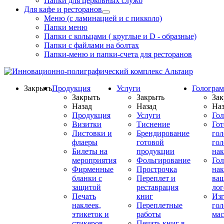
Папки для церковных служб
Для кафе и ресторанов
Меню (с ламинацией и с пикколо)
Папки меню
Папки с кольцами ( круглые и D - образные)
Папки с файлами на болтах
Папки-меню и папки-счета для ресторанов
Закрыть
Продукция
Услуги
Гологра
Закрыть
Закрыть
Зак
Назад
Назад
Наз
Продукция
Услуги
Го
Визитки
Тиснение
Го
Листовки и
Брендирование
го
флаеры
готовой
гол
Билеты на
продукции
на
мероприятия
Фольгирование
Гол
Фирменные
Прострочка
нак
бланки с
Переплет и
ва
защитой
реставрация
ло
Печать
книг
Изг
наклеек,
Переплетные
гол
этикеток и
работы
мас
стикеров
Печать книг в