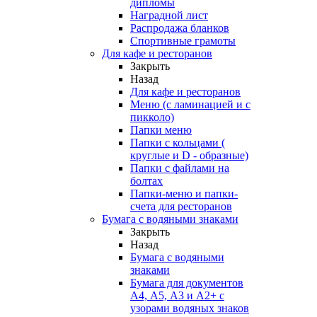
дипломы
Наградной лист
Распродажа бланков
Спортивные грамоты
Для кафе и ресторанов
Закрыть
Назад
Для кафе и ресторанов
Меню (с ламинацией и с
пикколо)
Папки меню
Папки с кольцами (
круглые и D - образные)
Папки с файлами на
болтах
Папки-меню и папки-
счета для ресторанов
Бумага с водяными знаками
Закрыть
Назад
Бумага с водяными
знаками
Бумага для документов
А4, А5, А3 и А2+ с
узорами водяных знаков