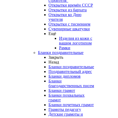
строителя"
Открытки времён СССР
Открытки из бархата
Открытки ко Дню
учителя
Открытки с тиснением
Сувенирные шкатулки
Ещё
Изделия из кожи с
вашим логотипом
Рамки
Бланки поздравительные
Закрыть
Назад
Бланки поздравительные
Поздравительный адрес
Бланки дипломов
Бланки
благодарственных писем
Бланки грамот
Бланки похвальных
грамот
Бланки почетных грамот
Грамоты педагогу
Детские грамоты и