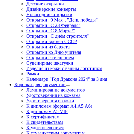
Детские открытки
Дизайнерские конверты
Новогодние открытки
Открытки "9 Мая", "День победы"
Открытки "С 23 Февраля"
Открытки "С 8 Марта!"
Открытки "С днём строителя"
Открытки времён СССР
Открытки из бархата
Открытки ко Дню учителя
Открытки с тиснением
Сувенирные шкатулки
Изделия из кожи с вашим логотипом
Рамки
Календари "Год Дракона 2024" за 3 дня
Корочки для документов
Ламинирование документов
Удостоверения из кожзама
Удостоверения из кожи
К дипломам (формат А4,А5,А6)
К дипломам А5 VIP
К сертификатам
К свидетельствам
К удостоверениям
К студенческим документам