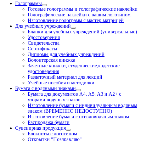
Голограммы
Готовые голограммы и голографические наклейки
Голографические наклейки с вашим логотипом
Изготовление голограмм с мастер-матрицей
Для учебных учреждений
Бланки для учебных учреждений (универсальные)
Удостоверения
Свидетельства
Сертификаты
Дипломы для учебных учреждений
Волонтерская книжка
Зачетные книжки, студенческие,кадетские
удостоверения
Раздаточный материал для лекций
Учебные пособия и методички
Бумага с водяными знаками
Бумага для документов А4, А5, А3 и А2+ с
узорами водяных знаков
Изготовление бумаги с индивидуальным водяным
знаком (ВРЕМЕННО НЕДОСТУПНО)
Изготовление бумаги с псевдоводяным знаком
Распродажа бумаги
Сувенирная продукция
Блокноты с логотипом
Открытки "Поздравляю"