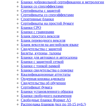
Бланки добровольной сертификации и метрологии
Бланки со спецэффектами
Сертификаты с защитой
Сертификаты со спецэффектами
Спортивные бланки
Cертификаты на простой бумаге
Бланки СРО
Бланки с гравюрами
Бланк простого векселя
Бланк переводного векселя
Бланк векселя на английском языке
Свидетельства с защитой
Билеты, купоны, талоны
Бланки для автошкол и автосалона
Бланки с защитной сеткой
Бланки с тонкой рамкой
Бланки свидетельства о поверке
Квалификационные аттестаты
Ордерная книжка адвоката
Свидетельства об обучении
Сертификат бумага
Бланки установленного образца
Бланки свободного назначения
Свободные бланки Формат А5
Распродажа бланков (все по 10-15 руб.!)