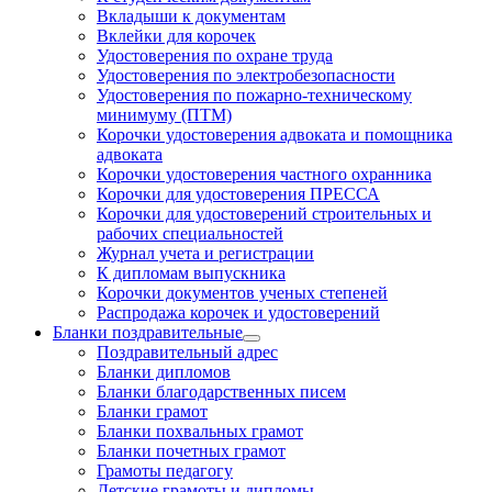
Вкладыши к документам
Вклейки для корочек
Удостоверения по охране труда
Удостоверения по электробезопасности
Удостоверения по пожарно-техническому
минимуму (ПТМ)
Корочки удостоверения адвоката и помощника
адвоката
Корочки удостоверения частного охранника
Корочки для удостоверения ПРЕССА
Корочки для удостоверений строительных и
рабочих специальностей
Журнал учета и регистрации
К дипломам выпускника
Корочки документов ученых степеней
Распродажа корочек и удостоверений
Бланки поздравительные
Поздравительный адрес
Бланки дипломов
Бланки благодарственных писем
Бланки грамот
Бланки похвальных грамот
Бланки почетных грамот
Грамоты педагогу
Детские грамоты и дипломы