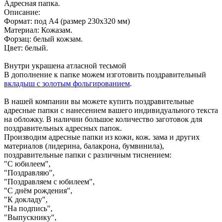
Адресная папка.
Описание:
Формат: под А4 (размер 230х320 мм)
Материал: Кожазам.
Форзац: белый кожзам.
Цвет: белый.
Внутри украшена атласной тесьмой
В дополнение к папке можем изготовить поздравительный
вкладыш с золотым фольгированием
.
В нашей компании вы можете купить поздравительные
адресные папки с нанесением вашего индивидуального текста
на обложку. В наличии большое количество заготовок для
поздравительных адресных папок.
Производим адресные папки из кожи, кож. зама и других
материалов (лидерина, балакрона, бумвинила),
поздравительные папки с различным тиснением:
"С юбилеем",
"Поздравляю",
"Поздравляем с юбилеем",
"С днём рождения",
"К докладу",
"На подпись",
"Выпускнику",