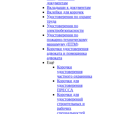
документам
Вкладыши к документам
Вклейки для корочек
Удостоверения по охране
труда
Удостоверения по
электробезопасности
Удостоверения по
пожарно-техническому
минимуму (ПТМ)
Корочки удостоверения
адвоката и помощника
адвоката
Ещё
Корочки
удостоверения
частного охранника
Корочки для
удостоверения
ПРЕССА
Корочки для
удостоверений
строительных и
рабочих
специальностей