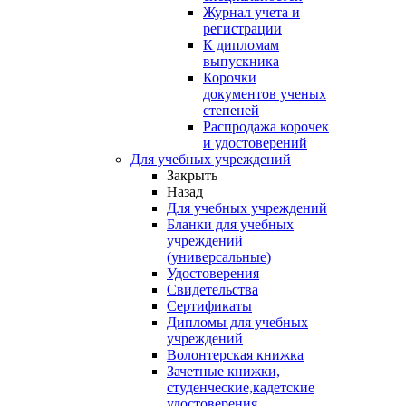
Журнал учета и
регистрации
К дипломам
выпускника
Корочки
документов ученых
степеней
Распродажа корочек
и удостоверений
Для учебных учреждений
Закрыть
Назад
Для учебных учреждений
Бланки для учебных
учреждений
(универсальные)
Удостоверения
Свидетельства
Сертификаты
Дипломы для учебных
учреждений
Волонтерская книжка
Зачетные книжки,
студенческие,кадетские
удостоверения