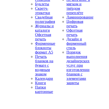
Буклеты
мягком и
Скретч-
твёрдом
этикетки
переплёте
Свадебная
Ламинирование
полиграфия
Цифровая
Журналы и
печать
каталоги
Офсетная
Офсетная
печать
печать
Дизайн и
Фирменные
фирменный
блокноты
стиль
формат А5
Порядок
Печать
выполнения
бланков на
дизайнерских
бумаге с
услуг при
водяным
изготовлении
знаком
бланков с
Календари
элементами
Книги
защиты
Папки
картонные