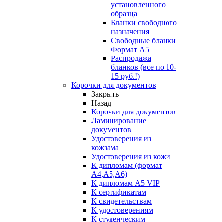
установленного
образца
Бланки свободного
назначения
Свободные бланки
Формат А5
Распродажа
бланков (все по 10-
15 руб.!)
Корочки для документов
Закрыть
Назад
Корочки для документов
Ламинирование
документов
Удостоверения из
кожзама
Удостоверения из кожи
К дипломам (формат
А4,А5,А6)
К дипломам А5 VIP
К сертификатам
К свидетельствам
К удостоверениям
К студенческим