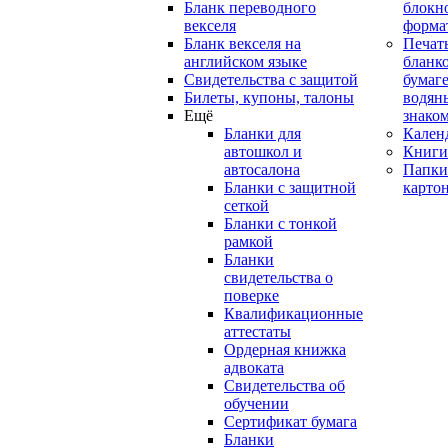
Бланк переводного
блокн
векселя
форма
Бланк векселя на
Печат
английском языке
бланко
Свидетельства с защитой
бумаге
Билеты, купоны, талоны
водян
Ещё
знако
Бланки для
Кален
автошкол и
Книги
автосалона
Папки
Бланки с защитной
карто
сеткой
Бланки с тонкой
рамкой
Бланки
свидетельства о
поверке
Квалификационные
аттестаты
Ордерная книжка
адвоката
Свидетельства об
обучении
Сертификат бумага
Бланки