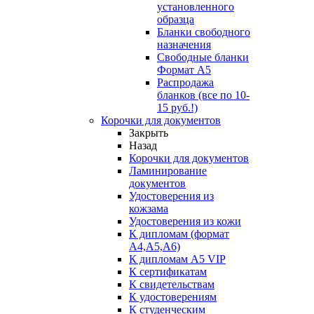
установленного
образца
Бланки свободного
назначения
Свободные бланки
Формат А5
Распродажа
бланков (все по 10-
15 руб.!)
Корочки для документов
Закрыть
Назад
Корочки для документов
Ламинирование
документов
Удостоверения из
кожзама
Удостоверения из кожи
К дипломам (формат
А4,А5,А6)
К дипломам А5 VIP
К сертификатам
К свидетельствам
К удостоверениям
К студенческим