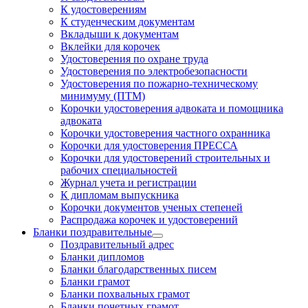
К удостоверениям
К студенческим документам
Вкладыши к документам
Вклейки для корочек
Удостоверения по охране труда
Удостоверения по электробезопасности
Удостоверения по пожарно-техническому
минимуму (ПТМ)
Корочки удостоверения адвоката и помощника
адвоката
Корочки удостоверения частного охранника
Корочки для удостоверения ПРЕССА
Корочки для удостоверений строительных и
рабочих специальностей
Журнал учета и регистрации
К дипломам выпускника
Корочки документов ученых степеней
Распродажа корочек и удостоверений
Бланки поздравительные
Поздравительный адрес
Бланки дипломов
Бланки благодарственных писем
Бланки грамот
Бланки похвальных грамот
Бланки почетных грамот