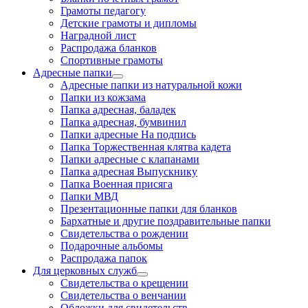
Грамоты педагогу
Детские грамоты и дипломы
Наградной лист
Распродажа бланков
Спортивные грамоты
Адресные папки
Адресные папки из натуральной кожи
Папки из кожзама
Папка адресная, баладек
Папка адресная, бумвинил
Папки адресные На подпись
Папка Торжественная клятва кадета
Папки адресные с клапанами
Папка адресная Выпускнику
Папка Военная присяга
Папки МВД
Презентационные папки для бланков
Бархатные и другие поздравительные папки
Свидетельства о рождении
Подарочные альбомы
Распродажа папок
Для церковных служб
Свидетельства о крещении
Свидетельства о венчании
Обложки для свидетельств