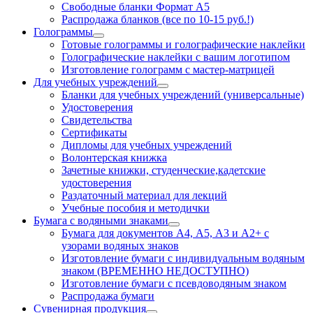
Свободные бланки Формат А5
Распродажа бланков (все по 10-15 руб.!)
Голограммы
Готовые голограммы и голографические наклейки
Голографические наклейки с вашим логотипом
Изготовление голограмм с мастер-матрицей
Для учебных учреждений
Бланки для учебных учреждений (универсальные)
Удостоверения
Свидетельства
Сертификаты
Дипломы для учебных учреждений
Волонтерская книжка
Зачетные книжки, студенческие,кадетские
удостоверения
Раздаточный материал для лекций
Учебные пособия и методички
Бумага с водяными знаками
Бумага для документов А4, А5, А3 и А2+ с
узорами водяных знаков
Изготовление бумаги с индивидуальным водяным
знаком (ВРЕМЕННО НЕДОСТУПНО)
Изготовление бумаги с псевдоводяным знаком
Распродажа бумаги
Сувенирная продукция