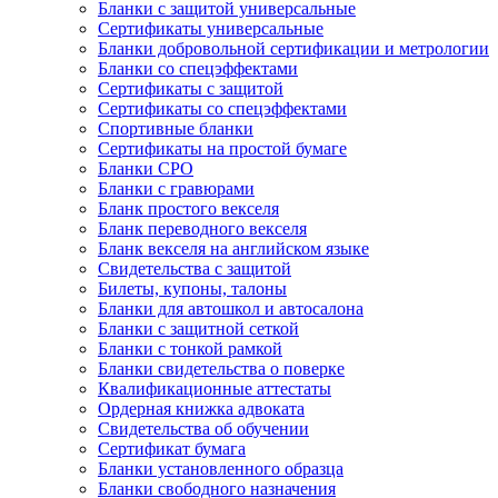
Бланки с защитой универсальные
Сертификаты универсальные
Бланки добровольной сертификации и метрологии
Бланки со спецэффектами
Сертификаты с защитой
Сертификаты со спецэффектами
Спортивные бланки
Cертификаты на простой бумаге
Бланки СРО
Бланки с гравюрами
Бланк простого векселя
Бланк переводного векселя
Бланк векселя на английском языке
Свидетельства с защитой
Билеты, купоны, талоны
Бланки для автошкол и автосалона
Бланки с защитной сеткой
Бланки с тонкой рамкой
Бланки свидетельства о поверке
Квалификационные аттестаты
Ордерная книжка адвоката
Свидетельства об обучении
Сертификат бумага
Бланки установленного образца
Бланки свободного назначения