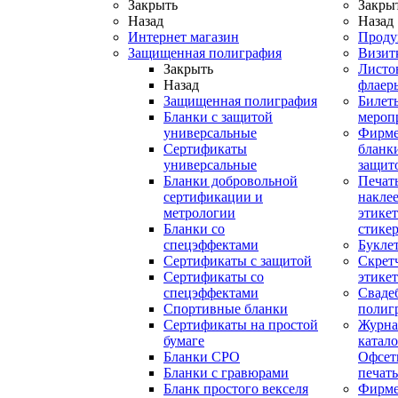
Закрыть
Закры
Назад
Назад
Интернет магазин
Проду
Защищенная полиграфия
Визит
Закрыть
Листо
Назад
флаер
Защищенная полиграфия
Билет
Бланки с защитой
мероп
универсальные
Фирм
Сертификаты
бланки
универсальные
защит
Бланки добровольной
Печат
сертификации и
наклее
метрологии
этикет
Бланки со
стике
спецэффектами
Букле
Сертификаты с защитой
Скрет
Сертификаты со
этике
спецэффектами
Сваде
Спортивные бланки
полиг
Cертификаты на простой
Журна
бумаге
катал
Бланки СРО
Офсет
Бланки с гравюрами
печать
Бланк простого векселя
Фирм