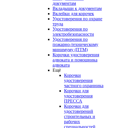
документам
Вкладыши к документам
Вклейки для корочек
Удостоверения по охране
труда
Удостоверения по
электробезопасности
Удостоверения по
пожарно-техническому
минимуму (ПТМ)
Корочки удостоверения
адвоката и помощника
адвоката
Ещё
Корочки
удостоверения
частного охранника
Корочки для
удостоверения
ПРЕССА
Корочки для
удостоверений
строительных и
рабочих
специальностей