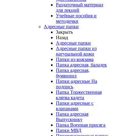
Раздаточный материал
для лекций
Учебные пособия и
методички
Адресные папки
Закрыть
Назад
Адресные папки
Адресные папки из
натуральной кожи
Папки из кожзама
Папка адресная, баладек
Папка адресная,
бумвинил
Папки адресные На
подпись
Папка Торжественная
клятва кадета
Папки адресные с
клапанами
Папка адресная
Выпускнику
Папка Военная присяга
Папки МВД
Презентационные папки