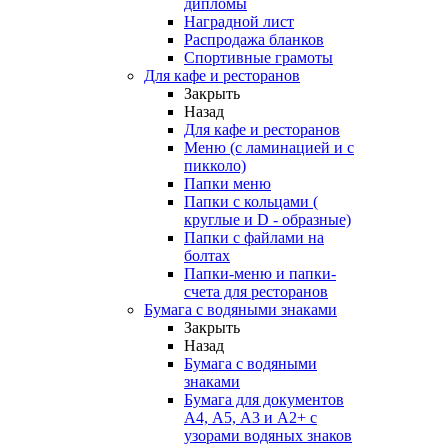
дипломы
Наградной лист
Распродажа бланков
Спортивные грамоты
Для кафе и ресторанов
Закрыть
Назад
Для кафе и ресторанов
Меню (с ламинацией и с
пикколо)
Папки меню
Папки с кольцами (
круглые и D - образные)
Папки с файлами на
болтах
Папки-меню и папки-
счета для ресторанов
Бумага с водяными знаками
Закрыть
Назад
Бумага с водяными
знаками
Бумага для документов
А4, А5, А3 и А2+ с
узорами водяных знаков