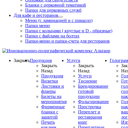
Бланки с церковной тематикой
Папки для церковных служб
Для кафе и ресторанов
Меню (с ламинацией и с пикколо)
Папки меню
Папки с кольцами ( круглые и D - образные)
Папки с файлами на болтах
Папки-меню и папки-счета для ресторанов
Закрыть
Продукция
Услуги
Гологра
Закрыть
Закрыть
Зак
Назад
Назад
Наз
Продукция
Услуги
Го
Визитки
Тиснение
Го
Листовки и
Брендирование
го
флаеры
готовой
гол
Билеты на
продукции
на
мероприятия
Фольгирование
Гол
Фирменные
Прострочка
нак
бланки с
Переплет и
ва
защитой
реставрация
ло
Печать
книг
Изг
наклеек,
Переплетные
гол