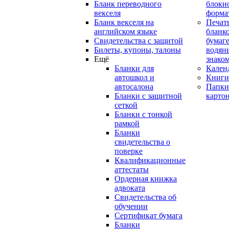
Бланк переводного
блокн
векселя
форма
Бланк векселя на
Печат
английском языке
бланко
Свидетельства с защитой
бумаге
Билеты, купоны, талоны
водян
Ещё
знако
Бланки для
Кален
автошкол и
Книги
автосалона
Папки
Бланки с защитной
карто
сеткой
Бланки с тонкой
рамкой
Бланки
свидетельства о
поверке
Квалификационные
аттестаты
Ордерная книжка
адвоката
Свидетельства об
обучении
Сертификат бумага
Бланки