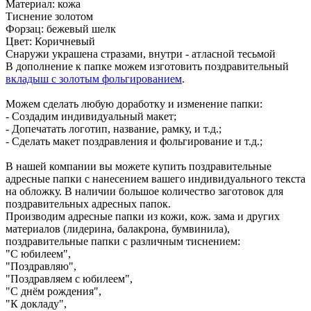
Материал: кожа
Тиснение золотом
Форзац: бежевый шелк
Цвет: Коричневый
Снаружи украшена стразами, внутри - атласной тесьмой
В дополнение к папке можем изготовить поздравительный
вкладыш с золотым фольгированием
.
Можем сделать любую доработку и изменение папки:
- Создадим индивидуальный макет;
- Допечатать логотип, название, рамку, и т.д.;
- Сделать макет поздравления и фольгирование и т.д.;
В нашей компании вы можете купить поздравительные
адресные папки с нанесением вашего индивидуального текста
на обложку. В наличии большое количество заготовок для
поздравительных адресных папок.
Производим адресные папки из кожи, кож. зама и других
материалов (лидерина, балакрона, бумвинила),
поздравительные папки с различным тиснением:
"С юбилеем",
"Поздравляю",
"Поздравляем с юбилеем",
"С днём рождения",
"К докладу",