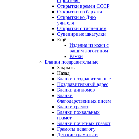
строителя"
Открытки времён СССР
Открытки из бархата
Открытки ко Дню
учителя
Открытки с тиснением
Сувенирные шкатулки
Ещё
Изделия из кожи с
вашим логотипом
Рамки
Бланки поздравительные
Закрыть
Назад
Бланки поздравительные
Поздравительный адрес
Бланки дипломов
Бланки
благодарственных писем
Бланки грамот
Бланки похвальных
грамот
Бланки почетных грамот
Грамоты педагогу
Детские грамоты и