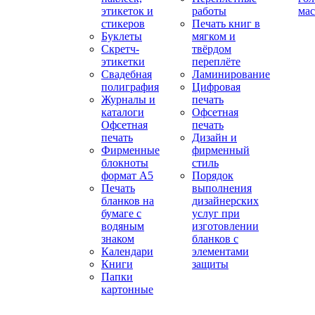
этикеток и
работы
мас
стикеров
Печать книг в
Буклеты
мягком и
Скретч-
твёрдом
этикетки
переплёте
Свадебная
Ламинирование
полиграфия
Цифровая
Журналы и
печать
каталоги
Офсетная
Офсетная
печать
печать
Дизайн и
Фирменные
фирменный
блокноты
стиль
формат А5
Порядок
Печать
выполнения
бланков на
дизайнерских
бумаге с
услуг при
водяным
изготовлении
знаком
бланков с
Календари
элементами
Книги
защиты
Папки
картонные