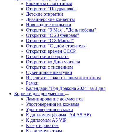
Блокноты с логотипом
Открытки "Поздравляю"
Детские открытки
Дизайнерские конверты
Новогодние открытки
Открытки "9 Мая", "День победы"
Открытки "С 23 Февраля"
Открытки "С 8 Марта!"
Открытки "С днём строителя"
Открытки времён СССР
Открытки из бархата
Открытки ко Дню учителя
Открытки с тиснением
Сувенирные шкатулки
Изделия из кожи с вашим логотипом
Рамки
Календари "Год Дракона 2024" за 3 дня
Корочки для документов
Ламинирование документов
Удостоверения из кожзама
Удостоверения из кожи
К дипломам (формат А4,А5,А6)
К дипломам А5 VIP
К сертификатам
К свидетельствам