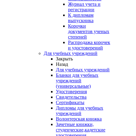
Журнал учета и
регистрации
К дипломам
выпускника
Корочки
документов ученых
степеней
Распродажа корочек
и удостоверений
Для учебных учреждений
Закрыть
Назад
Для учебных учреждений
Бланки для учебных
учреждений
(универсальные)
Удостоверения
Свидетельства
Сертификаты
Дипломы для учебных
учреждений
Волонтерская книжка
Зачетные книжки,
студенческие,кадетские
удостоверения